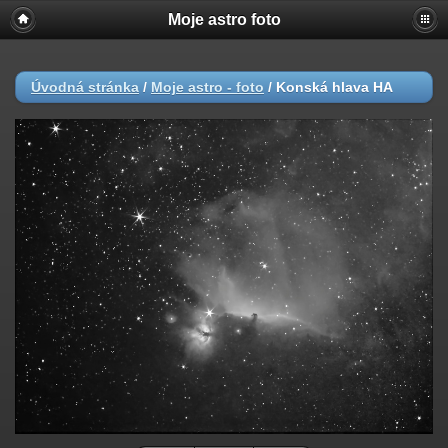
Moje astro foto
Úvodná stránka
/
Moje astro - foto
/
Konská hlava HA