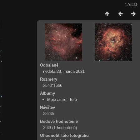
17/330
Odoslané
nedeľa 28. marca 2021
Rozmery
2540*1666
Albumy
Moje astro - foto
Návštev
38245
Bodové hodnotenie
3.69
(1 hodnotené)
Ohodnotiť túto fotografiu