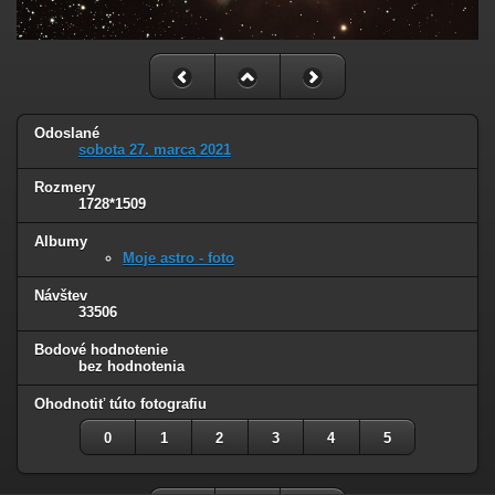
Odoslané
sobota 27. marca 2021
Rozmery
1728*1509
Albumy
Moje astro - foto
Návštev
33506
Bodové hodnotenie
bez hodnotenia
Ohodnotiť túto fotografiu
0
1
2
3
4
5