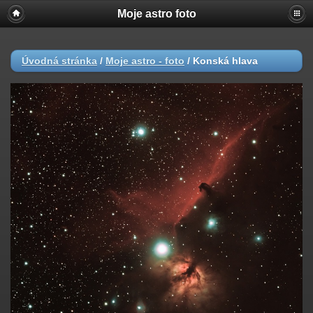
Moje astro foto
Úvodná stránka
/
Moje astro - foto
/
Konská hlava