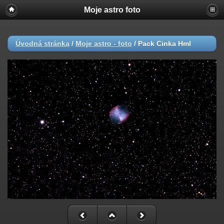
Moje astro foto
Úvodná stránka
/
Moje astro - foto
/
Pack Cinka Hml