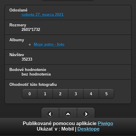
Odoslané
sobota 27. marca 2021
Rozmery
2601*1732
Albumy
Moje astro - foto
Návštev
35233
Bodové hodnotenie
bez hodnotenia
Ohodnotiť túto fotografiu
0
1
2
3
4
5
Publikované pomocou aplikácie
Piwigo
Ukázať v :
Mobil
|
Desktope