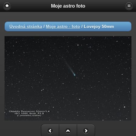
Moje astro foto
Úvodná stránka
/
Moje astro - foto
/
Lovejoy 50mm