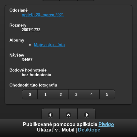
Odoslané
nedeľa 28. marca 2021
Rozmery
2601*1732
Albumy
Moje astro - foto
Návštev
34467
Bodové hodnotenie
bez hodnotenia
Ohodnotiť túto fotografiu
0
1
2
3
4
5
Publikované pomocou aplikácie
Piwigo
Ukázať v :
Mobil
|
Desktope