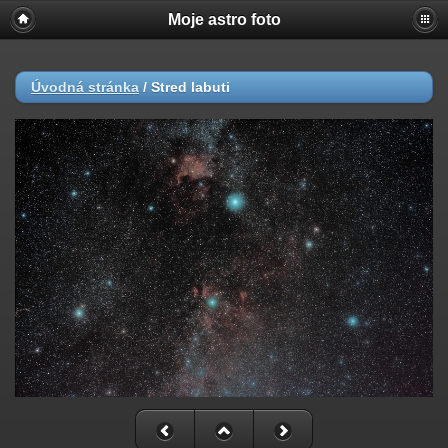
Moje astro foto
Úvodná stránka
/
Stred labuti