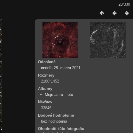
20/330
Odoslané
nedeľa 28. marca 2021
Rozmery
2180*1452
Albumy
Moje astro - foto
Návštev
33846
Bodové hodnotenie
bez hodnotenia
Ohodnotiť túto fotografiu