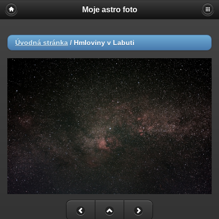
Moje astro foto
Úvodná stránka
/
Hmloviny v Labuti