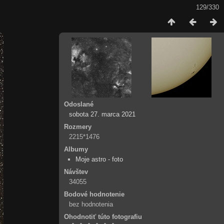
129/330
Odoslané
sobota 27. marca 2021
Rozmery
2215*1476
Albumy
Moje astro - foto
Návštev
34055
Bodové hodnotenie
bez hodnotenia
Ohodnotiť túto fotografiu