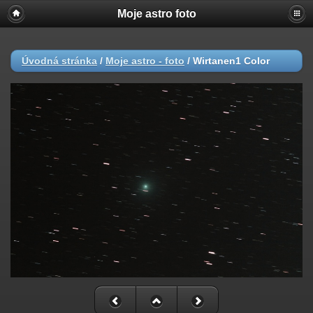
Moje astro foto
Úvodná stránka
/
Moje astro - foto
/
Wirtanen1 Color