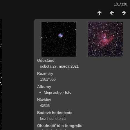
181/330
Odoslané
sobota 27. marca 2021
Rozmery
1301*866
Albumy
Moje astro - foto
Návštev
42038
Bodové hodnotenie
bez hodnotenia
Ohodnotiť túto fotografiu